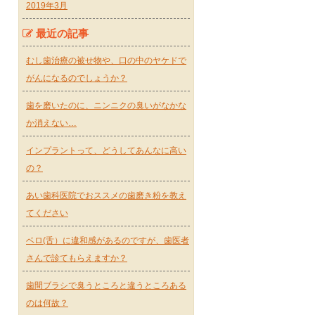
2019年3月
最近の記事
むし歯治療の被せ物や、口の中のヤケドで
がんになるのでしょうか？
歯を磨いたのに、ニンニクの臭いがなかな
か消えない…
インプラントって、どうしてあんなに高い
の？
あい歯科医院でおススメの歯磨き粉を教え
てください
ベロ(舌）に違和感があるのですが、歯医者
さんで診てもらえますか？
歯間ブラシで臭うところと違うところある
のは何故？