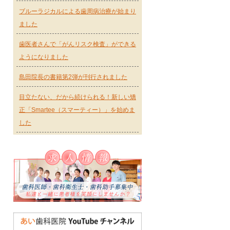
ブルーラジカルによる歯周病治療が始まり
ました
歯医者さんで「がんリスク検査」ができる
ようになりました
島田院長の書籍第2弾が刊行されました
目立たない、だから続けられる！新しい矯
正「Smartee（スマーティー）」を始めま
した