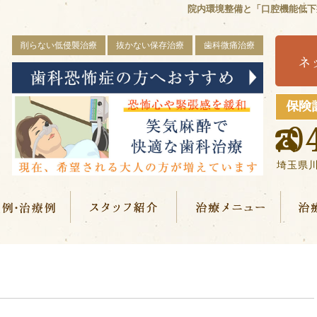
院内環境整備と「口腔機能低下
削らない低侵襲治療
抜かない保存治療
歯科微痛治療
保険
0
埼玉県
ニック概要(初めての方へ)
症例・治療例
スタッフ紹介
治療メ