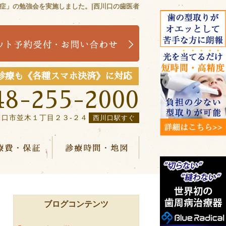
症」の勉強会を実施しました。|西川口の歯医者
診療も《各種スマホ決済》に対応
48-255-2000
川口市並木１丁目２３-２４
西川口駅すぐ
ニュー
治療費・保証
診療時間・地図
ブログコンテンツ